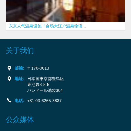
东京人气温泉设施「台场大江户温泉物语...
关于我们
邮编:
〒170-0013
地址:
日本国東京都豊島区
東池袋3-8-5
パレドール池袋304
电话:
+81 03-6265-3837
公众媒体