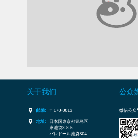
关于我们
公众
邮编:
〒170-0013
微信公众
地址:
日本国東京都豊島区
東池袋3-8-5
パレドール池袋304